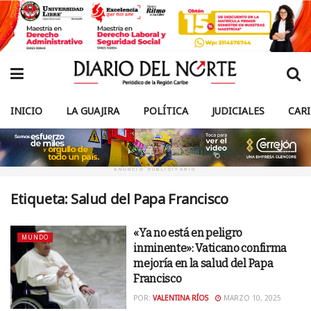
INICIO
LA GUAJIRA
POLÍTICA
JUDICIALES
CAR
ANUNCIO PUBLICITARIO
Etiqueta:
Salud del Papa Francisco
«Ya no está en peligro
MUNDO
inminente»: Vaticano confirma
mejoría en la salud del Papa
Francisco
POR:
VALENTINA RÍOS
MARZO 10, 2025