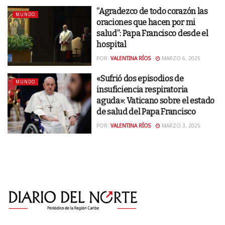
“Agradezco de todo corazón las
MUNDO
oraciones que hacen por mi
salud”: Papa Francisco desde el
hospital
POR:
VALENTINA RÍOS
MARZO 6, 2025
«Sufrió dos episodios de
MUNDO
insuficiencia respiratoria
aguda»: Vaticano sobre el estado
de salud del Papa Francisco
POR:
VALENTINA RÍOS
MARZO 3, 2025