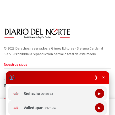
© 2023 Derechos reservados a Gámez Editores - Sistema Cardenal
S.A.S. - Prohibida la reproducción parcial o total de este medio.
Nuestros sitios
Términos y Condiciones
Derechos de Autor y Propiedad Intelectual
❯
×
Política de uso de cookies
Política de Tratamiento de Datos
Directrices Editoriales
Riohacha
▶
Detenida
Síguenos
Esta página web usa cookie para mejorar tu experiencia de
Valledupar
▶
Detenida
navegación, al continuar aceptas nuestra política de uso de