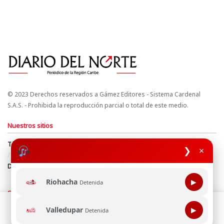
© 2023 Derechos reservados a Gámez Editores - Sistema Cardenal
S.A.S. - Prohibida la reproducción parcial o total de este medio.
Nuestros sitios
Términos y Condiciones
Derechos de Autor y Propiedad Intelectual
❯
×
Política de uso de cookies
Política de Tratamiento de Datos
Directrices Editoriales
Riohacha
▶
Detenida
Síguenos
Esta página web usa cookie para mejorar tu experiencia de
Valledupar
▶
Detenida
navegación, al continuar aceptas nuestra política de uso de