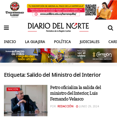
INICIO
LA GUAJIRA
POLÍTICA
JUDICIALES
CAR
ANUNCIO PUBLICITARIO
Etiqueta:
Salido del Ministro del Interior
Petro oficializa la salida del
NACIÓN
ministro del Interior, Luis
Fernando Velasco
POR:
REDACCIÓN
JUNIO 29, 2024