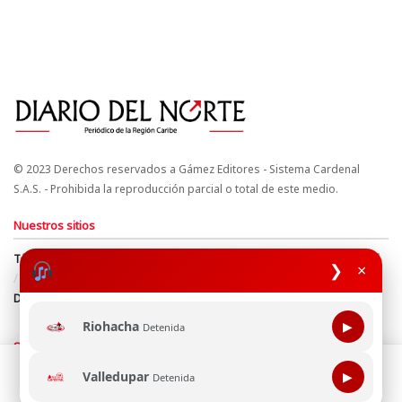
© 2023 Derechos reservados a Gámez Editores - Sistema Cardenal
S.A.S. - Prohibida la reproducción parcial o total de este medio.
Nuestros sitios
Términos y Condiciones
Derechos de Autor y Propiedad Intelectual
❯
×
Política de uso de cookies
Política de Tratamiento de Datos
Directrices Editoriales
Riohacha
▶
Detenida
Síguenos
Esta página web usa cookie para mejorar tu experiencia de
Valledupar
▶
Detenida
navegación, al continuar aceptas nuestra política de uso de