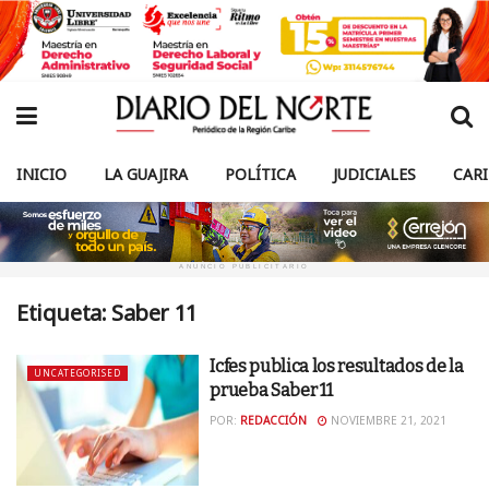
INICIO
LA GUAJIRA
POLÍTICA
JUDICIALES
CAR
ANUNCIO PUBLICITARIO
Etiqueta:
Saber 11
Icfes publica los resultados de la
UNCATEGORISED
prueba Saber 11
POR:
REDACCIÓN
NOVIEMBRE 21, 2021