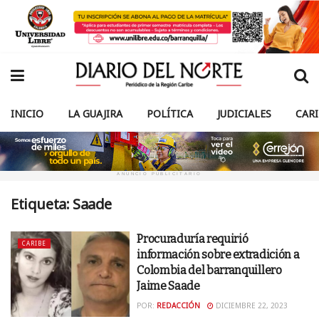
INICIO
LA GUAJIRA
POLÍTICA
JUDICIALES
CAR
ANUNCIO PUBLICITARIO
Etiqueta:
Saade
Procuraduría requirió
CARIBE
información sobre extradición a
Colombia del barranquillero
Jaime Saade
POR:
REDACCIÓN
DICIEMBRE 22, 2023