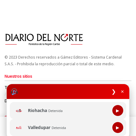
© 2023 Derechos reservados a Gámez Editores - Sistema Cardenal
S.A.S. - Prohibida la reproducción parcial o total de este medio.
Nuestros sitios
Términos y Condiciones
Derechos de Autor y Propiedad Intelectual
❯
×
Política de uso de cookies
Política de Tratamiento de Datos
Directrices Editoriales
Riohacha
▶
Detenida
Síguenos
Esta página web usa cookie para mejorar tu experiencia de
Valledupar
▶
Detenida
navegación, al continuar aceptas nuestra política de uso de