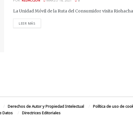
POR:
REDACCIÓN
MARZO 18, 2021
0
La Unidad Móvil de la Ruta del Consumidor visita Riohacha d
DETAILS
LEER MÁS
Derechos de Autor y Propiedad Intelectual
Política de uso de coo
de Datos
Directrices Editoriales