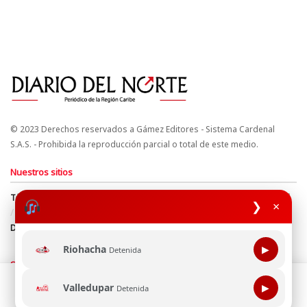
© 2023 Derechos reservados a Gámez Editores - Sistema Cardenal
S.A.S. - Prohibida la reproducción parcial o total de este medio.
Nuestros sitios
Términos y Condiciones
Derechos de Autor y Propiedad Intelectual
❯
×
Política de uso de cookies
Política de Tratamiento de Datos
Directrices Editoriales
Riohacha
▶
Detenida
Síguenos
Esta página web usa cookie para mejorar tu experiencia de
Valledupar
▶
Detenida
navegación, al continuar aceptas nuestra política de uso de