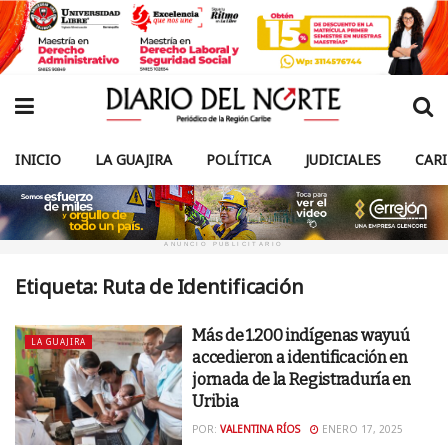
INICIO
LA GUAJIRA
POLÍTICA
JUDICIALES
CAR
ANUNCIO PUBLICITARIO
Etiqueta:
Ruta de Identificación
Más de 1.200 indígenas wayuú
LA GUAJIRA
accedieron a identificación en
jornada de la Registraduría en
Uribia
POR:
VALENTINA RÍOS
ENERO 17, 2025