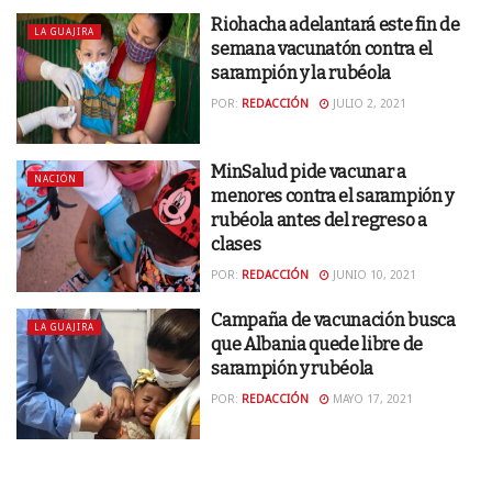
Riohacha adelantará este fin de
LA GUAJIRA
semana vacunatón contra el
sarampión y la rubéola
POR:
REDACCIÓN
JULIO 2, 2021
MinSalud pide vacunar a
NACIÓN
menores contra el sarampión y
rubéola antes del regreso a
clases
POR:
REDACCIÓN
JUNIO 10, 2021
Campaña de vacunación busca
LA GUAJIRA
que Albania quede libre de
sarampión y rubéola
POR:
REDACCIÓN
MAYO 17, 2021