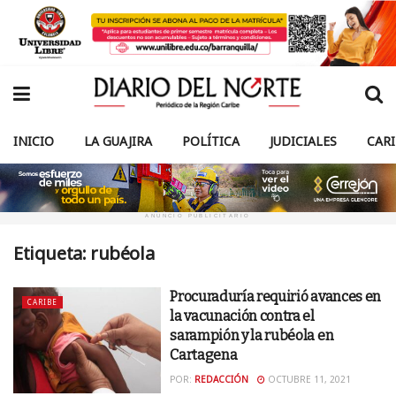
INICIO
LA GUAJIRA
POLÍTICA
JUDICIALES
CAR
ANUNCIO PUBLICITARIO
Etiqueta:
rubéola
Procuraduría requirió avances en
CARIBE
la vacunación contra el
sarampión y la rubéola en
Cartagena
POR:
REDACCIÓN
OCTUBRE 11, 2021