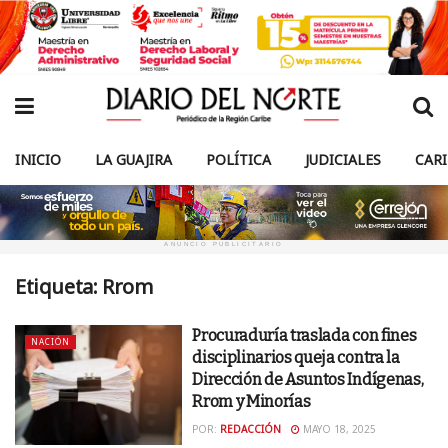
INICIO
LA GUAJIRA
POLÍTICA
JUDICIALES
CAR
ANUNCIO PUBLICITARIO
Etiqueta:
Rrom
Procuraduría traslada con fines
NACIÓN
disciplinarios queja contra la
Dirección de Asuntos Indígenas,
Rrom y Minorías
POR:
REDACCIÓN
MAYO 18, 2025