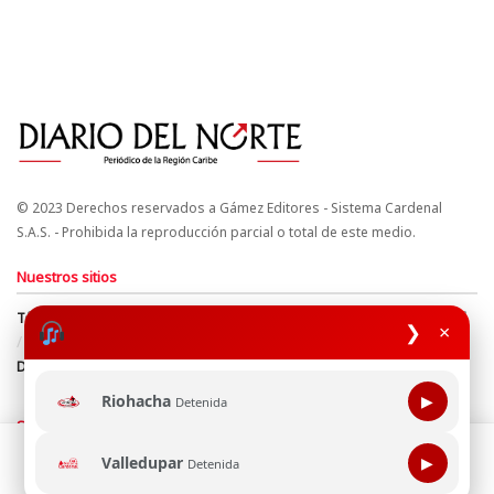
© 2023 Derechos reservados a Gámez Editores - Sistema Cardenal
S.A.S. - Prohibida la reproducción parcial o total de este medio.
Nuestros sitios
Términos y Condiciones
Derechos de Autor y Propiedad Intelectual
❯
×
Política de uso de cookies
Política de Tratamiento de Datos
Directrices Editoriales
Riohacha
▶
Detenida
Síguenos
Esta página web usa cookie para mejorar tu experiencia de
Valledupar
▶
Detenida
navegación, al continuar aceptas nuestra política de uso de