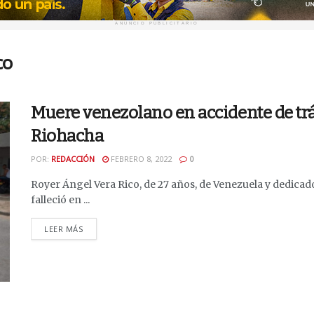
ANUNCIO PUBLICITARIO
co
Muere venezolano en accidente de tr
Riohacha
POR:
REDACCIÓN
FEBRERO 8, 2022
0
Royer Ángel Vera Rico, de 27 años, de Venezuela y dedicad
falleció en ...
DETAILS
LEER MÁS