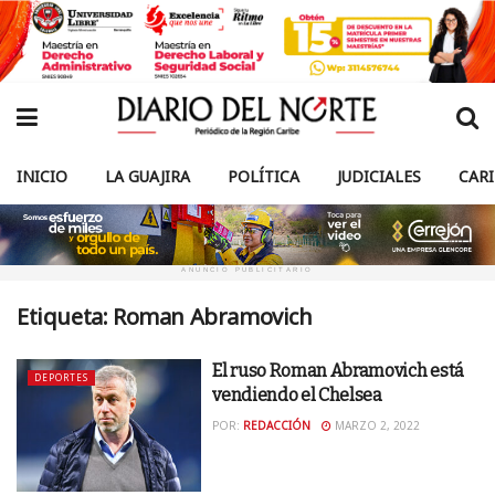
INICIO
LA GUAJIRA
POLÍTICA
JUDICIALES
CAR
ANUNCIO PUBLICITARIO
Etiqueta:
Roman Abramovich
El ruso Roman Abramovich está
DEPORTES
vendiendo el Chelsea
POR:
REDACCIÓN
MARZO 2, 2022