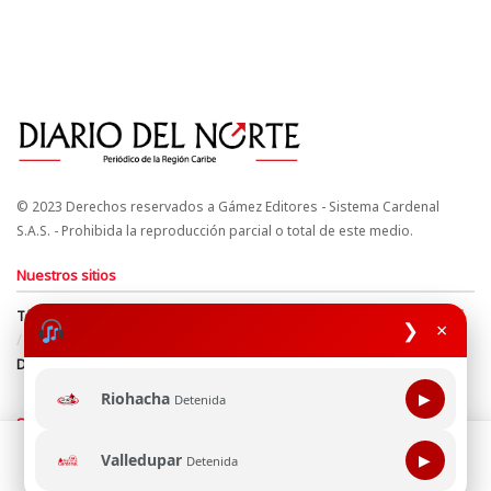
© 2023 Derechos reservados a Gámez Editores - Sistema Cardenal
S.A.S. - Prohibida la reproducción parcial o total de este medio.
Nuestros sitios
Términos y Condiciones
Derechos de Autor y Propiedad Intelectual
❯
×
Política de uso de cookies
Política de Tratamiento de Datos
Directrices Editoriales
Riohacha
▶
Detenida
Síguenos
Esta página web usa cookie para mejorar tu experiencia de
Valledupar
▶
Detenida
navegación, al continuar aceptas nuestra política de uso de