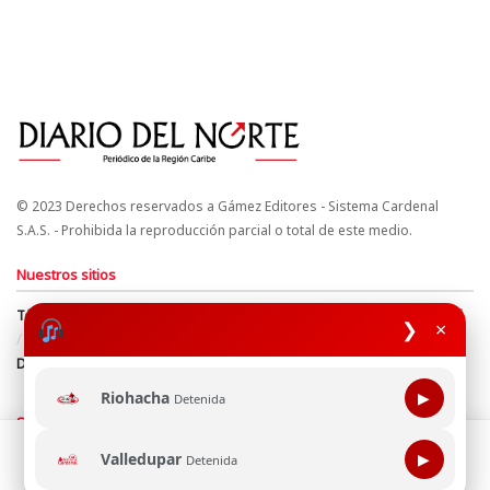
© 2023 Derechos reservados a Gámez Editores - Sistema Cardenal
S.A.S. - Prohibida la reproducción parcial o total de este medio.
Nuestros sitios
Términos y Condiciones
Derechos de Autor y Propiedad Intelectual
❯
×
Política de uso de cookies
Política de Tratamiento de Datos
Directrices Editoriales
Riohacha
▶
Detenida
Síguenos
Esta página web usa cookie para mejorar tu experiencia de
Valledupar
▶
Detenida
navegación, al continuar aceptas nuestra política de uso de