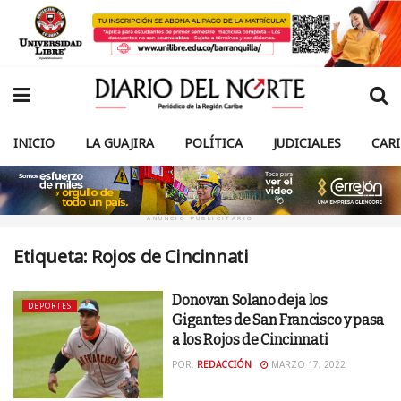
INICIO
LA GUAJIRA
POLÍTICA
JUDICIALES
CAR
ANUNCIO PUBLICITARIO
Etiqueta:
Rojos de Cincinnati
Donovan Solano deja los
DEPORTES
Gigantes de San Francisco y pasa
a los Rojos de Cincinnati
POR:
REDACCIÓN
MARZO 17, 2022