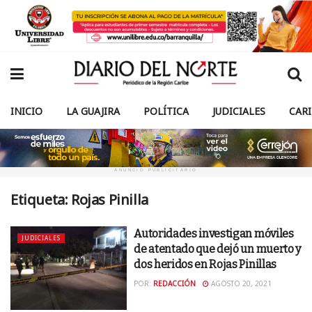
INICIO
LA GUAJIRA
POLÍTICA
JUDICIALES
CAR
ANUNCIO PUBLICITARIO
Etiqueta:
Rojas Pinilla
Autoridades investigan móviles
JUDICIALES
de atentado que dejó un muerto y
dos heridos en Rojas Pinillas
POR:
REDACCIÓN
AGOSTO 20, 2021