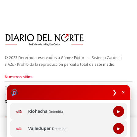
© 2023 Derechos reservados a Gámez Editores - Sistema Cardenal
S.A.S. - Prohibida la reproducción parcial o total de este medio.
Nuestros sitios
Términos y Condiciones
Derechos de Autor y Propiedad Intelectual
❯
×
Política de uso de cookies
Política de Tratamiento de Datos
Directrices Editoriales
Riohacha
▶
Detenida
Síguenos
Esta página web usa cookie para mejorar tu experiencia de
Valledupar
▶
Detenida
navegación, al continuar aceptas nuestra política de uso de