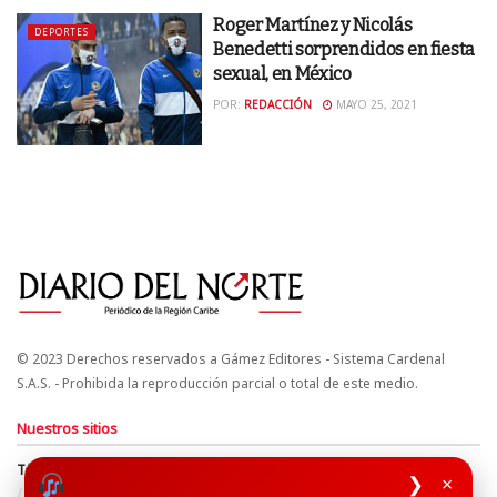
Roger Martínez y Nicolás
DEPORTES
Benedetti sorprendidos en fiesta
sexual, en México
POR:
REDACCIÓN
MAYO 25, 2021
© 2023 Derechos reservados a Gámez Editores - Sistema Cardenal
S.A.S. - Prohibida la reproducción parcial o total de este medio.
Nuestros sitios
Términos y Condiciones
Derechos de Autor y Propiedad Intelectual
❯
×
Política de uso de cookies
Política de Tratamiento de Datos