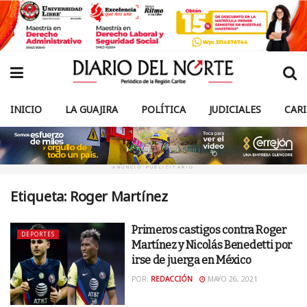
INICIO
LA GUAJIRA
POLÍTICA
JUDICIALES
CAR
ANUNCIO PUBLICITARIO
Etiqueta:
Roger Martínez
Primeros castigos contra Roger
DEPORTES
Martínez y Nicolás Benedetti por
irse de juerga en México
POR:
REDACCIÓN
MAYO 26, 2021