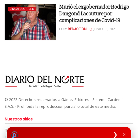
Murió el exgobernador Rodrigo
UNCATEGORISED
Dangond Lacouture por
complicaciones de Covid-19
POR:
REDACCIÓN
JUNIO 18, 2021
© 2023 Derechos reservados a Gámez Editores - Sistema Cardenal
S.A.S. - Prohibida la reproducción parcial o total de este medio.
Nuestros sitios
Términos y Condiciones
Derechos de Autor y Propiedad Intelectual
❯
×
Política de uso de cookies
Política de Tratamiento de Datos