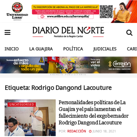
INICIO
LA GUAJIRA
POLÍTICA
JUDICIALES
CAR
ANUNCIO PUBLICITARIO
Etiqueta:
Rodrigo Dangond Lacouture
Personalidades políticas de La
UNCATEGORISED
Guajira y el país lamentan el
fallecimiento del exgobernador
Rodrigo Dangond Lacouture
POR:
REDACCIÓN
JUNIO 18, 2021