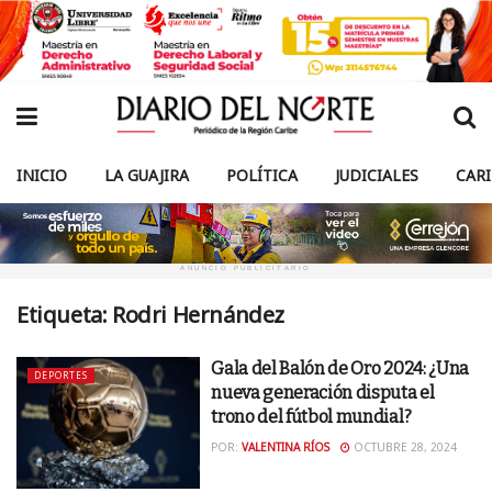
INICIO
LA GUAJIRA
POLÍTICA
JUDICIALES
CAR
ANUNCIO PUBLICITARIO
Etiqueta:
Rodri Hernández
Gala del Balón de Oro 2024: ¿Una
DEPORTES
nueva generación disputa el
trono del fútbol mundial?
POR:
VALENTINA RÍOS
OCTUBRE 28, 2024