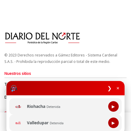
© 2023 Derechos reservados a Gámez Editores - Sistema Cardenal
S.A.S. - Prohibida la reproducción parcial o total de este medio.
Nuestros sitios
Términos y Condiciones
Derechos de Autor y Propiedad Intelectual
❯
×
Política de uso de cookies
Política de Tratamiento de Datos
Directrices Editoriales
Riohacha
▶
Detenida
Síguenos
Esta página web usa cookie para mejorar tu experiencia de
Valledupar
▶
Detenida
navegación, al continuar aceptas nuestra política de uso de