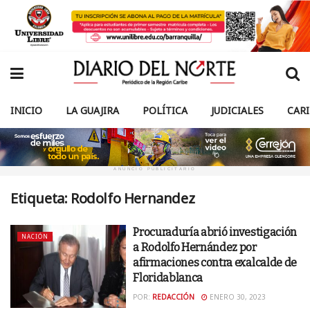
INICIO
LA GUAJIRA
POLÍTICA
JUDICIALES
CAR
ANUNCIO PUBLICITARIO
Etiqueta:
Rodolfo Hernandez
Procuraduría abrió investigación
NACIÓN
a Rodolfo Hernández por
afirmaciones contra exalcalde de
Floridablanca
POR:
REDACCIÓN
ENERO 30, 2023