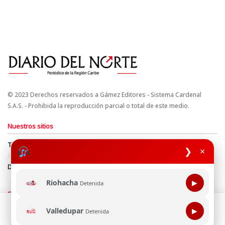
© 2023 Derechos reservados a Gámez Editores - Sistema Cardenal
S.A.S. - Prohibida la reproducción parcial o total de este medio.
Nuestros sitios
Términos y Condiciones
Derechos de Autor y Propiedad Intelectual
❯
×
Política de uso de cookies
Política de Tratamiento de Datos
Directrices Editoriales
Riohacha
▶
Detenida
Síguenos
Esta página web usa cookie para mejorar tu experiencia de
Valledupar
▶
Detenida
navegación, al continuar aceptas nuestra política de uso de