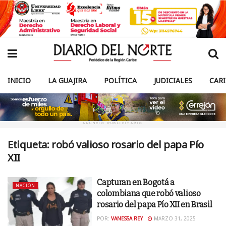
INICIO
LA GUAJIRA
POLÍTICA
JUDICIALES
CAR
ANUNCIO PUBLICITARIO
Etiqueta:
robó valioso rosario del papa Pío
XII
Capturan en Bogotá a
NACIÓN
colombiana que robó valioso
rosario del papa Pío XII en Brasil
POR:
VANESSA REY
MARZO 31, 2025