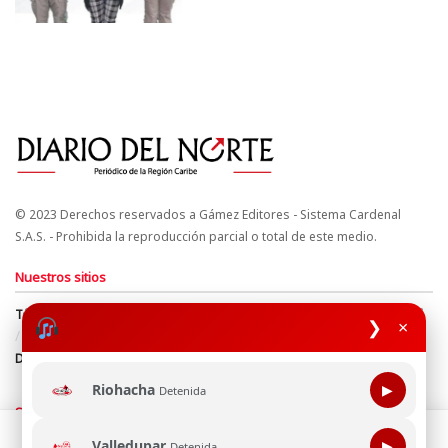
© 2023 Derechos reservados a Gámez Editores - Sistema Cardenal
S.A.S. - Prohibida la reproducción parcial o total de este medio.
Nuestros sitios
Términos y Condiciones
Derechos de Autor y Propiedad Intelectual
❯
×
Política de uso de cookies
Política de Tratamiento de Datos
Directrices Editoriales
Riohacha
▶
Detenida
Síguenos
Esta página web usa cookie para mejorar tu experiencia de
Valledupar
▶
Detenida