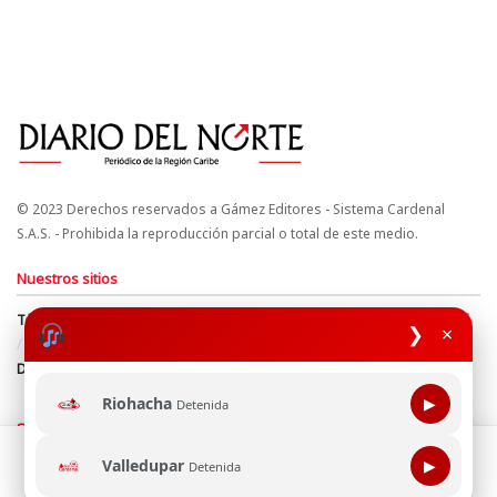
© 2023 Derechos reservados a Gámez Editores - Sistema Cardenal
S.A.S. - Prohibida la reproducción parcial o total de este medio.
Nuestros sitios
Términos y Condiciones
Derechos de Autor y Propiedad Intelectual
❯
×
Política de uso de cookies
Política de Tratamiento de Datos
Directrices Editoriales
Riohacha
▶
Detenida
Síguenos
Esta página web usa cookie para mejorar tu experiencia de
Valledupar
▶
Detenida
navegación, al continuar aceptas nuestra política de uso de