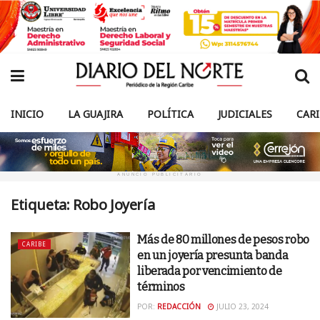
INICIO
LA GUAJIRA
POLÍTICA
JUDICIALES
CAR
ANUNCIO PUBLICITARIO
Etiqueta:
Robo Joyería
Más de 80 millones de pesos robo
CARIBE
en un joyería presunta banda
liberada por vencimiento de
términos
POR:
REDACCIÓN
JULIO 23, 2024