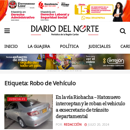
INICIO
LA GUAJIRA
POLÍTICA
JUDICIALES
CAR
ANUNCIO PUBLICITARIO
Etiqueta:
Robo de Vehículo
En la vía Riohacha – Hatonuevo
JUDICIALES
interceptan y le roban el vehiculo
a exsecretario de tránsito
departamental
POR:
REDACCIÓN
JULIO 20, 2024