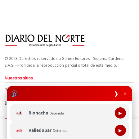
© 2023 Derechos reservados a Gámez Editores - Sistema Cardenal
S.A.S. - Prohibida la reproducción parcial o total de este medio.
Nuestros sitios
Términos y Condiciones
Derechos de Autor y Propiedad Intelectual
❯
×
Política de uso de cookies
Política de Tratamiento de Datos
Directrices Editoriales
Riohacha
▶
Detenida
Síguenos
Esta página web usa cookie para mejorar tu experiencia de
Valledupar
▶
Detenida
navegación, al continuar aceptas nuestra política de uso de