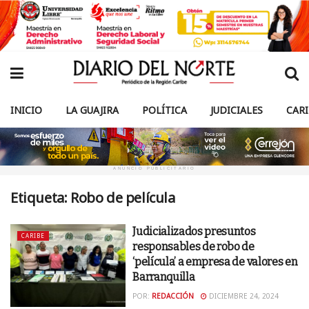
INICIO
LA GUAJIRA
POLÍTICA
JUDICIALES
CAR
ANUNCIO PUBLICITARIO
Etiqueta:
Robo de película
Judicializados presuntos
CARIBE
responsables de robo de
‘película’ a empresa de valores en
Barranquilla
POR:
REDACCIÓN
DICIEMBRE 24, 2024