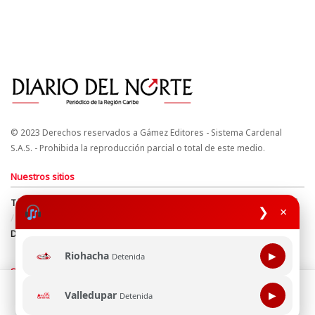
© 2023 Derechos reservados a Gámez Editores - Sistema Cardenal
S.A.S. - Prohibida la reproducción parcial o total de este medio.
Nuestros sitios
Términos y Condiciones
Derechos de Autor y Propiedad Intelectual
❯
×
Política de uso de cookies
Política de Tratamiento de Datos
Directrices Editoriales
Riohacha
▶
Detenida
Síguenos
Esta página web usa cookie para mejorar tu experiencia de
Valledupar
▶
Detenida
navegación, al continuar aceptas nuestra política de uso de