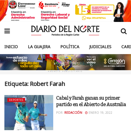
INICIO
LA GUAJIRA
POLÍTICA
JUDICIALES
CAR
ANUNCIO PUBLICITARIO
Etiqueta:
Robert Farah
Cabal y Farah ganan su primer
DEPORTES
partido en el Abierto de Australia
POR:
REDACCIÓN
ENERO 19, 2022