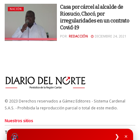
Casa por cárcel al alcalde de
NACIÓN
Riosucio, Chocó, por
irregularidades en un contrato
Covid-19
POR:
REDACCIÓN
DICIEMBRE 24, 2021
© 2023 Derechos reservados a Gámez Editores - Sistema Cardenal
S.A.S. - Prohibida la reproducción parcial o total de este medio.
Nuestros sitios
Términos y Condiciones
Derechos de Autor y Propiedad Intelectual
❯
×
Política de uso de cookies
Política de Tratamiento de Datos