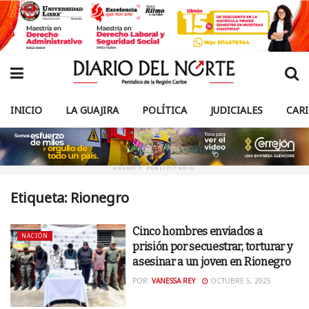
INICIO
LA GUAJIRA
POLÍTICA
JUDICIALES
CAR
ANUNCIO PUBLICITARIO
Etiqueta:
Rionegro
Cinco hombres enviados a
NACIÓN
prisión por secuestrar, torturar y
asesinar a un joven en Rionegro
POR:
VANESSA REY
OCTUBRE 5, 2025