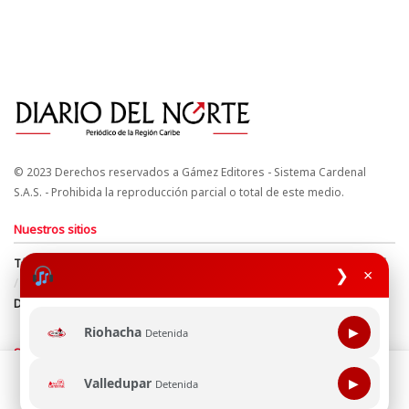
© 2023 Derechos reservados a Gámez Editores - Sistema Cardenal
S.A.S. - Prohibida la reproducción parcial o total de este medio.
Nuestros sitios
Términos y Condiciones
Derechos de Autor y Propiedad Intelectual
❯
×
Política de uso de cookies
Política de Tratamiento de Datos
Directrices Editoriales
Riohacha
▶
Detenida
Síguenos
Esta página web usa cookie para mejorar tu experiencia de
Valledupar
▶
Detenida
navegación, al continuar aceptas nuestra política de uso de