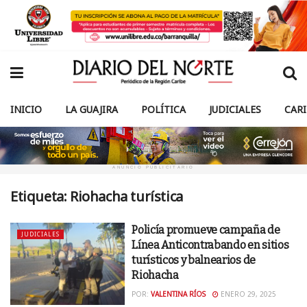
INICIO
LA GUAJIRA
POLÍTICA
JUDICIALES
CAR
ANUNCIO PUBLICITARIO
Etiqueta:
Riohacha turística
Policía promueve campaña de
JUDICIALES
Línea Anticontrabando en sitios
turísticos y balnearios de
Riohacha
POR:
VALENTINA RÍOS
ENERO 29, 2025