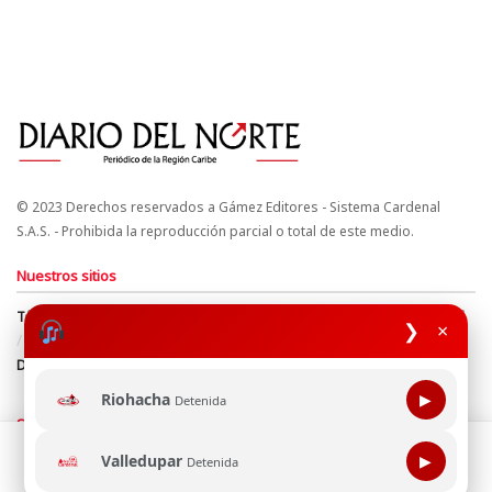
© 2023 Derechos reservados a Gámez Editores - Sistema Cardenal
S.A.S. - Prohibida la reproducción parcial o total de este medio.
Nuestros sitios
Términos y Condiciones
Derechos de Autor y Propiedad Intelectual
❯
×
Política de uso de cookies
Política de Tratamiento de Datos
Directrices Editoriales
Riohacha
▶
Detenida
Síguenos
Esta página web usa cookie para mejorar tu experiencia de
Valledupar
▶
Detenida
navegación, al continuar aceptas nuestra política de uso de