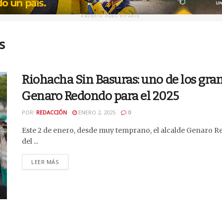
ANUNCIO PUBLICITARIO
s
Riohacha Sin Basuras: uno de los gran
Genaro Redondo para el 2025
POR:
REDACCIÓN
ENERO 2, 2025
0
Este 2 de enero, desde muy temprano, el alcalde Genaro R
del ...
DETAILS
LEER MÁS