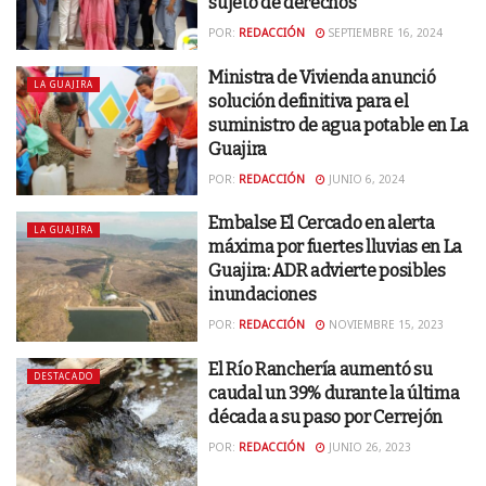
sujeto de derechos
POR:
REDACCIÓN
SEPTIEMBRE 16, 2024
Ministra de Vivienda anunció
LA GUAJIRA
solución definitiva para el
suministro de agua potable en La
Guajira
POR:
REDACCIÓN
JUNIO 6, 2024
Embalse El Cercado en alerta
LA GUAJIRA
máxima por fuertes lluvias en La
Guajira: ADR advierte posibles
inundaciones
POR:
REDACCIÓN
NOVIEMBRE 15, 2023
El Río Ranchería aumentó su
DESTACADO
caudal un 39% durante la última
década a su paso por Cerrejón
POR:
REDACCIÓN
JUNIO 26, 2023