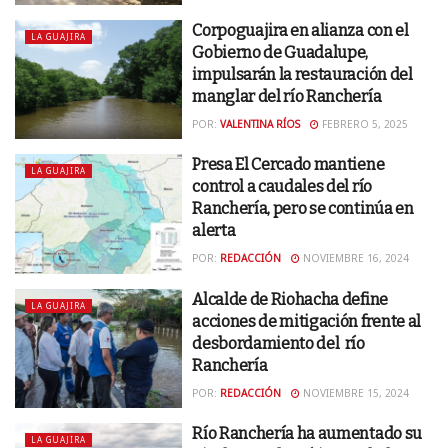
Corpoguajira en alianza con el
LA GUAJIRA
Gobierno de Guadalupe,
impulsarán la restauración del
manglar del río Ranchería
POR:
VALENTINA RÍOS
FEBRERO 5, 2025
Presa El Cercado mantiene
LA GUAJIRA
control a caudales del río
Ranchería, pero se continúa en
alerta
POR:
REDACCIÓN
NOVIEMBRE 16, 2024
Alcalde de Riohacha define
LA GUAJIRA
acciones de mitigación frente al
desbordamiento del río
Ranchería
POR:
REDACCIÓN
NOVIEMBRE 15, 2024
Río Ranchería ha aumentado su
LA GUAJIRA