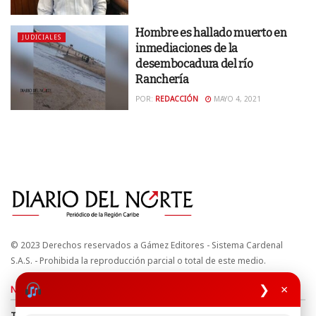
Hombre es hallado muerto en
JUDICIALES
inmediaciones de la
desembocadura del río
Ranchería
POR:
REDACCIÓN
MAYO 4, 2021
© 2023 Derechos reservados a Gámez Editores - Sistema Cardenal
S.A.S. - Prohibida la reproducción parcial o total de este medio.
❯
×
Nuestros sitios
Términos y Condiciones
Derechos de Autor y Propiedad Intelectual