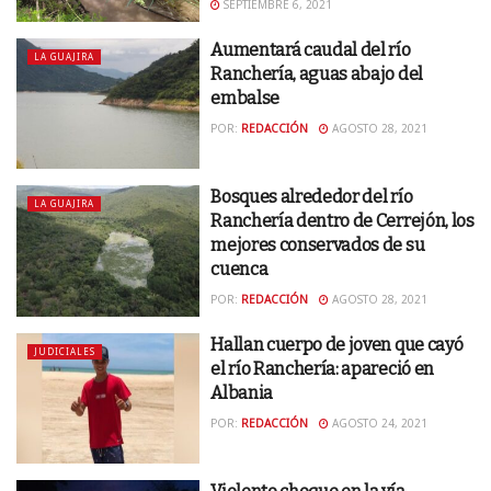
SEPTIEMBRE 6, 2021
Aumentará caudal del río
LA GUAJIRA
Ranchería, aguas abajo del
embalse
POR:
REDACCIÓN
AGOSTO 28, 2021
Bosques alrededor del río
LA GUAJIRA
Ranchería dentro de Cerrejón, los
mejores conservados de su
cuenca
POR:
REDACCIÓN
AGOSTO 28, 2021
Hallan cuerpo de joven que cayó
JUDICIALES
el río Ranchería: apareció en
Albania
POR:
REDACCIÓN
AGOSTO 24, 2021