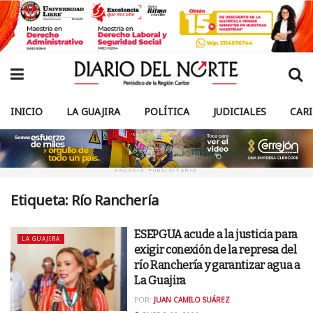
INICIO
LA GUAJIRA
POLÍTICA
JUDICIALES
CAR
ANUNCIO PUBLICITARIO
Etiqueta:
Río Ranchería
ESEPGUA acude a la justicia para
LA GUAJIRA
exigir conexión de la represa del
río Ranchería y garantizar agua a
La Guajira
POR:
JUAN CAMILO SUÁREZ