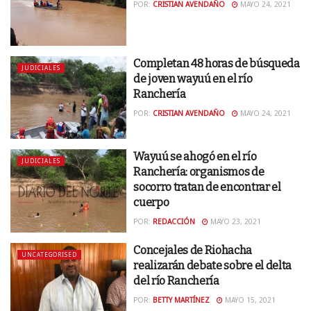
POR:
CRISTIAN AVENDAÑO
MAYO 24, 2021
Completan 48 horas de búsqueda
JUDICIALES
de joven wayuú en el río
Ranchería
POR:
CRISTIAN AVENDAÑO
MAYO 24, 2021
Wayuú se ahogó en el río
JUDICIALES
Ranchería: organismos de
socorro tratan de encontrar el
cuerpo
POR:
REDACCIÓN
MAYO 23, 2021
Concejales de Riohacha
UNCATEGORISED
realizarán debate sobre el delta
del río Ranchería
POR:
BETTY MARTÍNEZ
MAYO 15, 2021