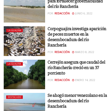
para fortalecer gobernabilidad
del río Ranchería
POR:
REDACCIÓN
JUNIO 6, 2022
Corpoguajira investiga aparición
LA GUAJIRA
de peces muertos en la
desembocadura del río
Ranchería
POR:
REDACCIÓN
MARZO 8, 2022
Cerrejón asegura que caudal del
LA GUAJIRA
río Ranchería creció en un 37
porciento
POR:
REDACCIÓN
ENERO 14, 2022
Se ahogó menor venezolano en la
DESTACADO
desembocadura del río
Ranchería