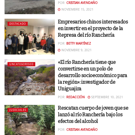
POR:
CRISTIAN AVENDAÑO
NOVIEMBRE 15, 2021
Empresarios chinos interesados
DESTACADO
en invertir en el proyecto de la
Represa del río Ranchería
POR:
BETTY MARTÍNEZ
NOVIEMBRE 9, 2021
«El río Ranchería tiene que
UNCATEGORISED
convertirse en un polo de
desarrollo socioeconómico para
la región»: investigador de
Uniguajira
POR:
REDACCIÓN
SEPTIEMBRE 10, 2021
Rescatan cuerpo de joven que se
JUDICIALES
lanzó al río Ranchería bajo los
efectos del alcohol
POR:
CRISTIAN AVENDAÑO