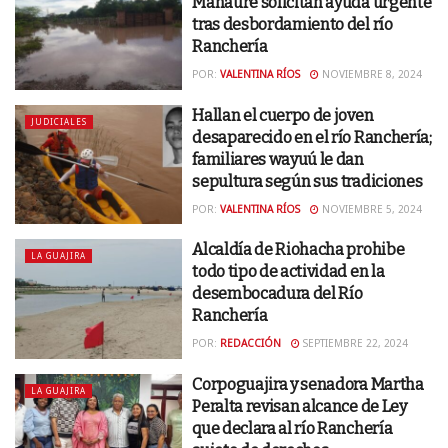
Manaure solicitan ayuda urgente
tras desbordamiento del río
Ranchería
POR:
VALENTINA RÍOS
NOVIEMBRE 8, 2024
Hallan el cuerpo de joven
JUDICIALES
desaparecido en el río Ranchería;
familiares wayuú le dan
sepultura según sus tradiciones
POR:
VALENTINA RÍOS
NOVIEMBRE 5, 2024
Alcaldía de Riohacha prohibe
LA GUAJIRA
todo tipo de actividad en la
desembocadura del Río
Ranchería
POR:
REDACCIÓN
SEPTIEMBRE 22, 2024
Corpoguajira y senadora Martha
LA GUAJIRA
Peralta revisan alcance de Ley
que declara al río Ranchería