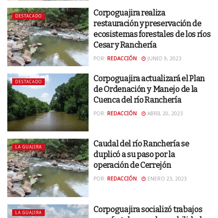
Corpoguajira realiza
DESTACADO
restauración y preservación de
ecosistemas forestales de los ríos
Cesar y Ranchería
POR:
REDACCIÓN
JUNIO 9, 2023
Corpoguajira actualizará el Plan
DESTACADO
de Ordenación y Manejo de la
Cuenca del río Ranchería
POR:
REDACCIÓN
ABRIL 20, 2023
Caudal del río Ranchería se
LA GUAJIRA
duplicó a su paso por la
operación de Cerrejón
POR:
REDACCIÓN
ENERO 23, 2023
Corpoguajira socializó trabajos
LA GUAJIRA