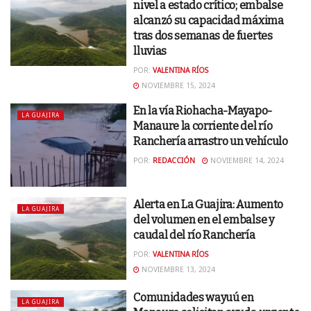
nivel a estado crítico; embalse
alcanzó su capacidad máxima
tras dos semanas de fuertes
lluvias
POR:
VALENTINA RÍOS
NOVIEMBRE 15, 2024
En la vía Riohacha-Mayapo-
LA GUAJIRA
Manaure la corriente del río
Ranchería arrastro un vehículo
POR:
REDACCIÓN
NOVIEMBRE 14, 2024
Alerta en La Guajira: Aumento
LA GUAJIRA
del volumen en el embalse y
caudal del río Ranchería
POR:
VALENTINA RÍOS
NOVIEMBRE 13, 2024
Comunidades wayuú en
LA GUAJIRA