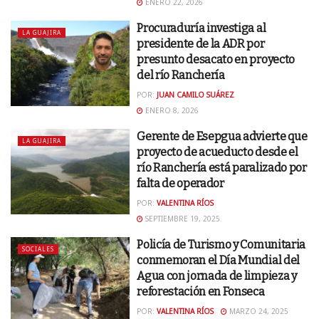
ENERO 22, 2026
Procuraduría investiga al
LA GUAJIRA
presidente de la ADR por
presunto desacato en proyecto
del río Ranchería
POR:
JUAN CAMILO SUÁREZ
ENERO 8, 2026
Gerente de Esepgua advierte que
LA GUAJIRA
proyecto de acueducto desde el
río Ranchería está paralizado por
falta de operador
POR:
VALENTINA RÍOS
SEPTIEMBRE 19, 2025
Policía de Turismo y Comunitaria
SOCIALES
conmemoran el Día Mundial del
Agua con jornada de limpieza y
reforestación en Fonseca
POR:
VALENTINA RÍOS
MARZO 24, 2025