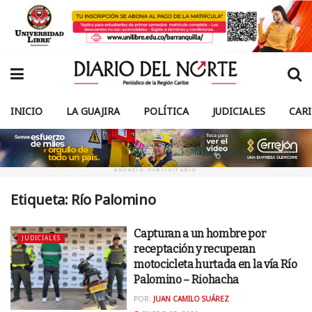
INICIO
LA GUAJIRA
POLÍTICA
JUDICIALES
CAR
ANUNCIO PUBLICITARIO
Etiqueta:
Río Palomino
Capturan a un hombre por
JUDICIALES
receptación y recuperan
motocicleta hurtada en la vía Río
Palomino – Riohacha
POR:
JUAN CAMILO SUÁREZ