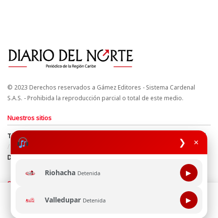
© 2023 Derechos reservados a Gámez Editores - Sistema Cardenal
S.A.S. - Prohibida la reproducción parcial o total de este medio.
Nuestros sitios
Términos y Condiciones
Derechos de Autor y Propiedad Intelectual
❯
×
Política de uso de cookies
Política de Tratamiento de Datos
Directrices Editoriales
Riohacha
▶
Detenida
Síguenos
Esta página web usa cookie para mejorar tu experiencia de
Valledupar
▶
Detenida
navegación, al continuar aceptas nuestra política de uso de
cookie.
Consultala aquí
¡Aceptar!