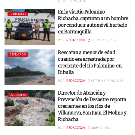
ENERO 25, 2026
En la vía Río Palomino –
JUDICIALES
Riohacha, capturan a un hombre
por conducir automóvil hurtado
en Barranquilla
POR:
REDACCIÓN
FEBRERO 5, 2025
Rescatan a menor de edad
DESTACADO
cuando era arrastrada por
creciente del río Palomino, en
Dibulla
POR:
REDACCIÓN
SEPTIEMBRE 28, 2022
Director de Atención y
LA GUAJIRA
Prevención de Desastre reporta
crecientes en los ríos de
Villanueva, San Juan, El Molino y
Riohacha
POR:
REDACCIÓN
MAYO 7, 2021