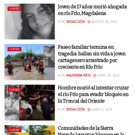
Joven de 17 años murió ahogada
CARIBE
en río Frío, Magdalena
POR:
REDACCIÓN
AGOSTO 18, 2025
Paseo familiar termina en
CARIBE
tragedia: hallan sin vida a joven
cartagenero arrastrado por
creciente en Río Frío
POR:
VALENTINA RÍOS
JUNIO 28, 2025
Hombre murió al intentar cruzar
CARIBE
el río Frío para evadir bloqueo en
la Troncal del Oriente
POR:
REDACCIÓN
JUNIO 6, 2025
Comunidades de la Sierra
CARIBE
Nevada levantan bloqueo en la