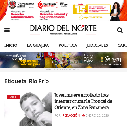
INICIO
LA GUAJIRA
POLÍTICA
JUDICIALES
CAR
ANUNCIO PUBLICITARIO
Etiqueta:
Río Frío
Joven muere arrollado tras
CARIBE
intentar cruzar la Troncal de
Oriente, en Zona Bananera
POR:
REDACCIÓN
ENERO 23, 2026