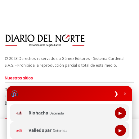
© 2023 Derechos reservados a Gámez Editores - Sistema Cardenal
S.A.S. - Prohibida la reproducción parcial o total de este medio.
Nuestros sitios
Términos y Condiciones
Derechos de Autor y Propiedad Intelectual
❯
×
Política de uso de cookies
Política de Tratamiento de Datos
Directrices Editoriales
Riohacha
▶
Detenida
Síguenos
Esta página web usa cookie para mejorar tu experiencia de
Valledupar
▶
Detenida
navegación, al continuar aceptas nuestra política de uso de