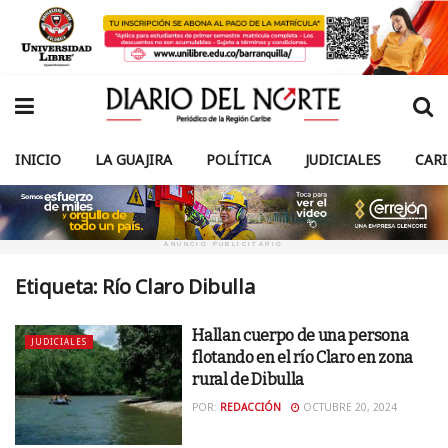
INICIO
LA GUAJIRA
POLÍTICA
JUDICIALES
CAR
ANUNCIO PUBLICITARIO
Etiqueta:
Río Claro Dibulla
Hallan cuerpo de una persona
JUDICIALES
flotando en el río Claro en zona
rural de Dibulla
POR:
REDACCIÓN
OCTUBRE 20, 2024