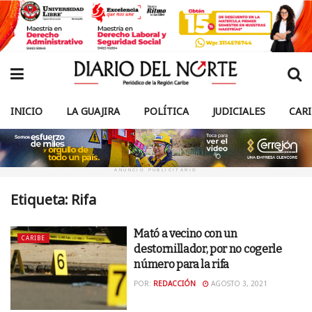
INICIO
LA GUAJIRA
POLÍTICA
JUDICIALES
CAR
ANUNCIO PUBLICITARIO
Etiqueta:
Rifa
Mató a vecino con un
CARIBE
destornillador, por no cogerle
número para la rifa
POR:
REDACCIÓN
AGOSTO 3, 2021