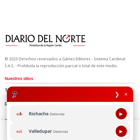
© 2023 Derechos reservados a Gámez Editores - Sistema Cardenal
S.A.S. - Prohibida la reproducción parcial o total de este medio.
Nuestros sitios
Términos y Condiciones
Derechos de Autor y Propiedad Intelectual
❯
×
Política de uso de cookies
Política de Tratamiento de Datos
Directrices Editoriales
Riohacha
▶
Detenida
Síguenos
Esta página web usa cookie para mejorar tu experiencia de
Valledupar
▶
Detenida
navegación, al continuar aceptas nuestra política de uso de