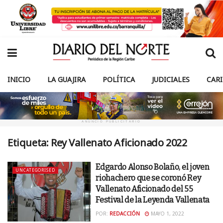
INICIO
LA GUAJIRA
POLÍTICA
JUDICIALES
CAR
ANUNCIO PUBLICITARIO
Etiqueta:
Rey Vallenato Aficionado 2022
Edgardo Alonso Bolaño, el joven
UNCATEGORISED
riohachero que se coronó Rey
Vallenato Aficionado del 55
Festival de la Leyenda Vallenata
POR:
REDACCIÓN
MAYO 1, 2022