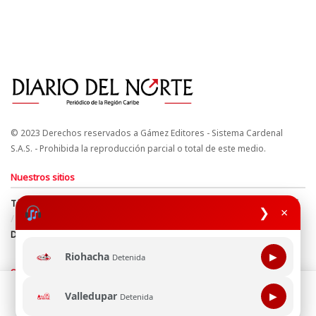
© 2023 Derechos reservados a Gámez Editores - Sistema Cardenal
S.A.S. - Prohibida la reproducción parcial o total de este medio.
Nuestros sitios
Términos y Condiciones
Derechos de Autor y Propiedad Intelectual
❯
×
Política de uso de cookies
Política de Tratamiento de Datos
Directrices Editoriales
Riohacha
▶
Detenida
Síguenos
Esta página web usa cookie para mejorar tu experiencia de
Valledupar
▶
Detenida
navegación, al continuar aceptas nuestra política de uso de