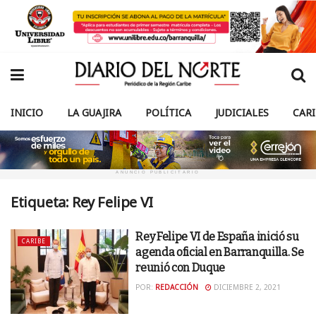
INICIO
LA GUAJIRA
POLÍTICA
JUDICIALES
CAR
ANUNCIO PUBLICITARIO
Etiqueta:
Rey Felipe VI
Rey Felipe VI de España inició su
CARIBE
agenda oficial en Barranquilla. Se
reunió con Duque
POR:
REDACCIÓN
DICIEMBRE 2, 2021