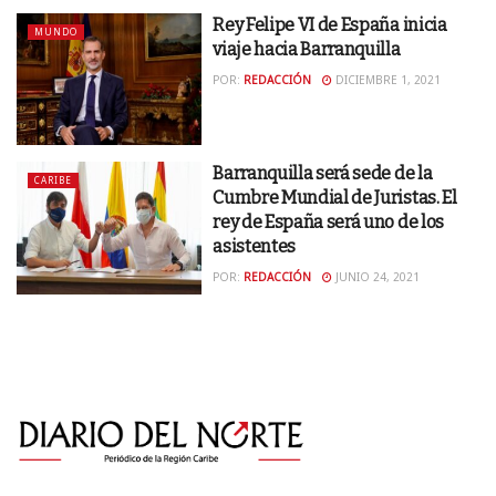
Rey Felipe VI de España inicia
MUNDO
viaje hacia Barranquilla
POR:
REDACCIÓN
DICIEMBRE 1, 2021
Barranquilla será sede de la
CARIBE
Cumbre Mundial de Juristas. El
rey de España será uno de los
asistentes
POR:
REDACCIÓN
JUNIO 24, 2021