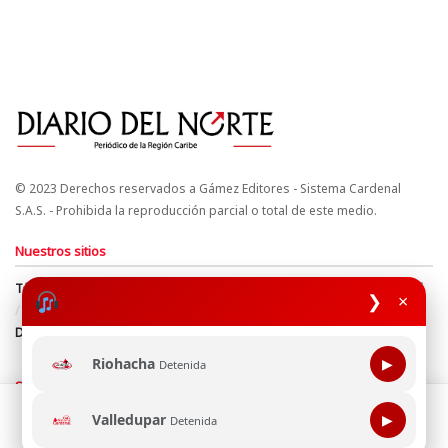
© 2023 Derechos reservados a Gámez Editores - Sistema Cardenal
S.A.S. - Prohibida la reproducción parcial o total de este medio.
Nuestros sitios
Términos y Condiciones
Derechos de Autor y Propiedad Intelectual
❯
×
Política de uso de cookies
Política de Tratamiento de Datos
Directrices Editoriales
Riohacha
▶
Detenida
Síguenos
Esta página web usa cookie para mejorar tu experiencia de
Valledupar
▶
Detenida
navegación, al continuar aceptas nuestra política de uso de