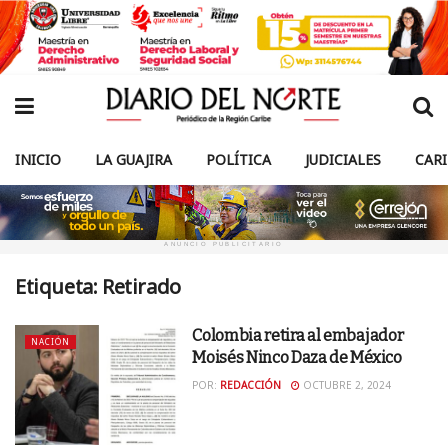
INICIO
LA GUAJIRA
POLÍTICA
JUDICIALES
CAR
ANUNCIO PUBLICITARIO
Etiqueta:
Retirado
Colombia retira al embajador
NACIÓN
Moisés Ninco Daza de México
POR:
REDACCIÓN
OCTUBRE 2, 2024