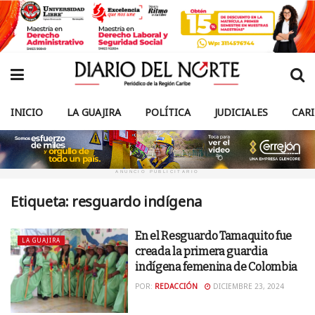
INICIO
LA GUAJIRA
POLÍTICA
JUDICIALES
CAR
ANUNCIO PUBLICITARIO
Etiqueta:
resguardo indígena
En el Resguardo Tamaquito fue
LA GUAJIRA
creada la primera guardia
indígena femenina de Colombia
POR:
REDACCIÓN
DICIEMBRE 23, 2024