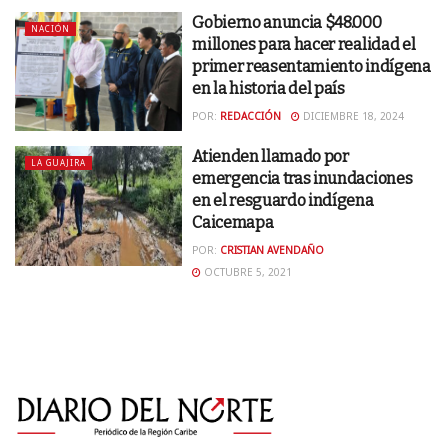
Gobierno anuncia $48.000
NACIÓN
millones para hacer realidad el
primer reasentamiento indígena
en la historia del país
POR:
REDACCIÓN
DICIEMBRE 18, 2024
Atienden llamado por
LA GUAJIRA
emergencia tras inundaciones
en el resguardo indígena
Caicemapa
POR:
CRISTIAN AVENDAÑO
OCTUBRE 5, 2021