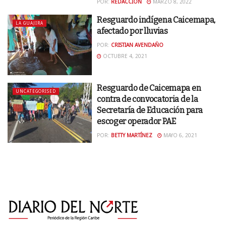
POR:
REDACCIÓN
MARZO 8, 2022
Resguardo indígena Caicemapa,
LA GUAJIRA
afectado por lluvias
POR:
CRISTIAN AVENDAÑO
OCTUBRE 4, 2021
Resguardo de Caicemapa en
UNCATEGORISED
contra de convocatoria de la
Secretaría de Educación para
escoger operador PAE
POR:
BETTY MARTÍNEZ
MAYO 6, 2021