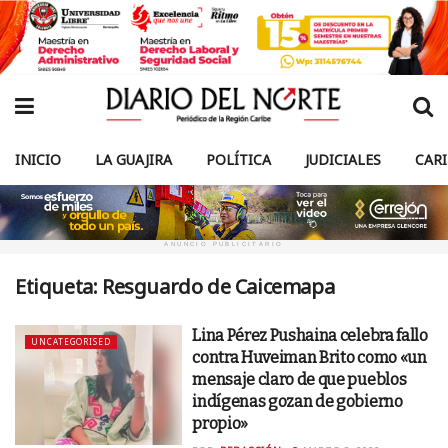
INICIO
LA GUAJIRA
POLÍTICA
JUDICIALES
CAR
ANUNCIO PUBLICITARIO
Etiqueta:
Resguardo de Caicemapa
Lina Pérez Pushaina celebra fallo
UNCATEGORISED
contra Huveiman Brito como «un
mensaje claro de que pueblos
indígenas gozan de gobierno
propio»