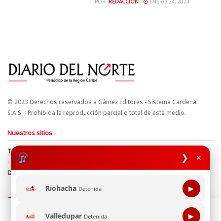
POR:
REDACCIÓN
ENERO 24, 2024
© 2023 Derechos reservados a Gámez Editores - Sistema Cardenal
S.A.S. - Prohibida la reproducción parcial o total de este medio.
Nuestros sitios
Términos y Condiciones
Derechos de Autor y Propiedad Intelectual
❯
×
Política de uso de cookies
Política de Tratamiento de Datos
Directrices Editoriales
Riohacha
▶
Detenida
Síguenos
Esta página web usa cookie para mejorar tu experiencia de
Valledupar
▶
Detenida
navegación, al continuar aceptas nuestra política de uso de