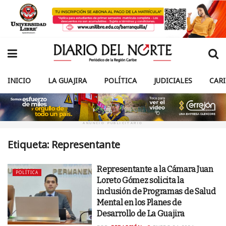
INICIO
LA GUAJIRA
POLÍTICA
JUDICIALES
CAR
ANUNCIO PUBLICITARIO
Etiqueta:
Representante
Representante a la Cámara Juan
POLÍTICA
Loreto Gómez solicita la
inclusión de Programas de Salud
Mental en los Planes de
Desarrollo de La Guajira