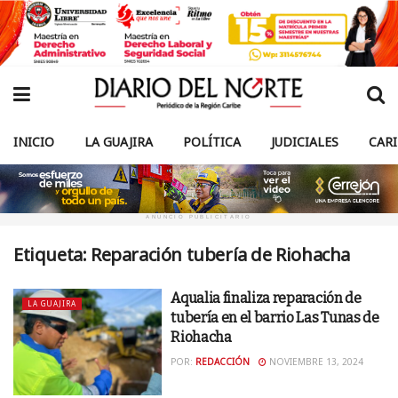
INICIO
LA GUAJIRA
POLÍTICA
JUDICIALES
CAR
ANUNCIO PUBLICITARIO
Etiqueta:
Reparación tubería de Riohacha
Aqualia finaliza reparación de
LA GUAJIRA
tubería en el barrio Las Tunas de
Riohacha
POR:
REDACCIÓN
NOVIEMBRE 13, 2024