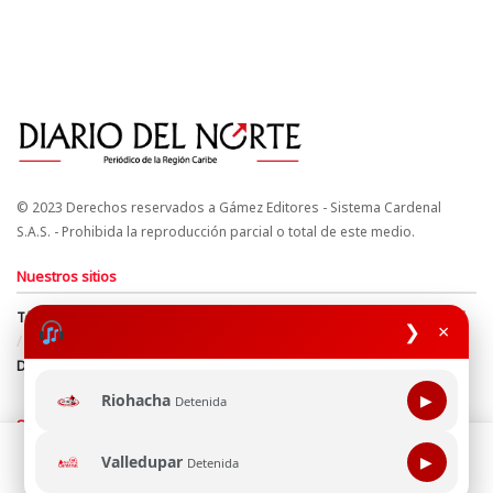
© 2023 Derechos reservados a Gámez Editores - Sistema Cardenal
S.A.S. - Prohibida la reproducción parcial o total de este medio.
Nuestros sitios
Términos y Condiciones
Derechos de Autor y Propiedad Intelectual
❯
×
Política de uso de cookies
Política de Tratamiento de Datos
Directrices Editoriales
Riohacha
▶
Detenida
Síguenos
Esta página web usa cookie para mejorar tu experiencia de
Valledupar
▶
Detenida
navegación, al continuar aceptas nuestra política de uso de