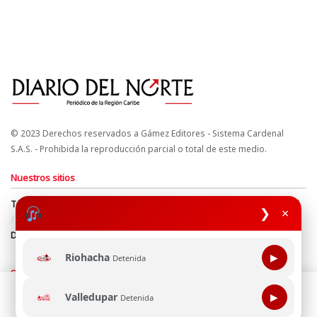
© 2023 Derechos reservados a Gámez Editores - Sistema Cardenal
S.A.S. - Prohibida la reproducción parcial o total de este medio.
Nuestros sitios
Términos y Condiciones
Derechos de Autor y Propiedad Intelectual
❯
×
Política de uso de cookies
Política de Tratamiento de Datos
Directrices Editoriales
Riohacha
▶
Detenida
Síguenos
Esta página web usa cookie para mejorar tu experiencia de
Valledupar
▶
Detenida
navegación, al continuar aceptas nuestra política de uso de