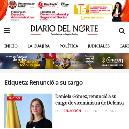
INICIO
LA GUAJIRA
POLÍTICA
JUDICIALES
CAR
ANUNCIO PUBLICITARIO
Etiqueta:
Renunció a su cargo
Daniela Gómez, renunció a su
NACIÓN
cargo de viceministra de Defensa
POR:
REDACCIÓN
DICIEMBRE 15, 2024