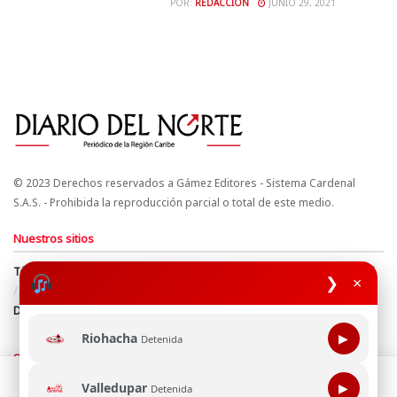
POR:
REDACCIÓN
JUNIO 29, 2021
© 2023 Derechos reservados a Gámez Editores - Sistema Cardenal
S.A.S. - Prohibida la reproducción parcial o total de este medio.
Nuestros sitios
Términos y Condiciones
Derechos de Autor y Propiedad Intelectual
❯
×
Política de uso de cookies
Política de Tratamiento de Datos
Directrices Editoriales
Riohacha
▶
Detenida
Síguenos
Esta página web usa cookie para mejorar tu experiencia de
Valledupar
▶
Detenida
navegación, al continuar aceptas nuestra política de uso de