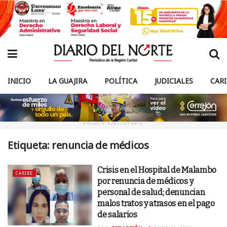
INICIO
LA GUAJIRA
POLÍTICA
JUDICIALES
CAR
ANUNCIO PUBLICITARIO
Etiqueta:
renuncia de médicos
Crisis en el Hospital de Malambo
CARIBE
por renuncia de médicos y
personal de salud; denuncian
malos tratos y atrasos en el pago
de salarios