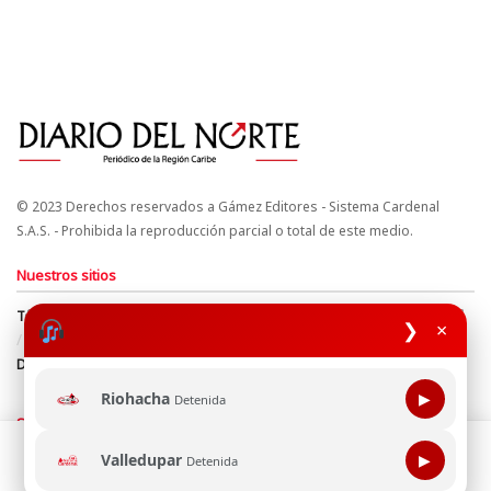
© 2023 Derechos reservados a Gámez Editores - Sistema Cardenal
S.A.S. - Prohibida la reproducción parcial o total de este medio.
Nuestros sitios
Términos y Condiciones
Derechos de Autor y Propiedad Intelectual
❯
×
Política de uso de cookies
Política de Tratamiento de Datos
Directrices Editoriales
Riohacha
▶
Detenida
Síguenos
Esta página web usa cookie para mejorar tu experiencia de
Valledupar
▶
Detenida
navegación, al continuar aceptas nuestra política de uso de