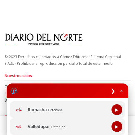
© 2023 Derechos reservados a Gámez Editores - Sistema Cardenal
S.A.S. - Prohibida la reproducción parcial o total de este medio.
Nuestros sitios
Términos y Condiciones
Derechos de Autor y Propiedad Intelectual
❯
×
Política de uso de cookies
Política de Tratamiento de Datos
Directrices Editoriales
Riohacha
▶
Detenida
Síguenos
Esta página web usa cookie para mejorar tu experiencia de
Valledupar
▶
Detenida
navegación, al continuar aceptas nuestra política de uso de