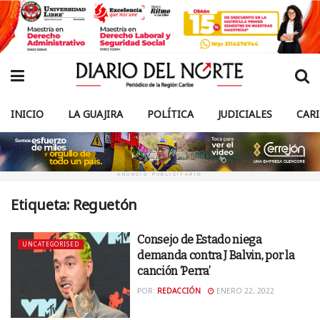
INICIO
LA GUAJIRA
POLÍTICA
JUDICIALES
CAR
ANUNCIO PUBLICITARIO
Etiqueta:
Reguetón
Consejo de Estado niega
UNCATEGORISED
demanda contra J Balvin, por la
canción ‘Perra’
POR:
REDACCIÓN
ENERO 22, 2022