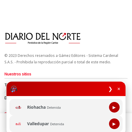
© 2023 Derechos reservados a Gámez Editores - Sistema Cardenal
S.A.S. - Prohibida la reproducción parcial o total de este medio.
Nuestros sitios
Términos y Condiciones
Derechos de Autor y Propiedad Intelectual
❯
×
Política de uso de cookies
Política de Tratamiento de Datos
Directrices Editoriales
Riohacha
▶
Detenida
Síguenos
Esta página web usa cookie para mejorar tu experiencia de
Valledupar
▶
Detenida
navegación, al continuar aceptas nuestra política de uso de