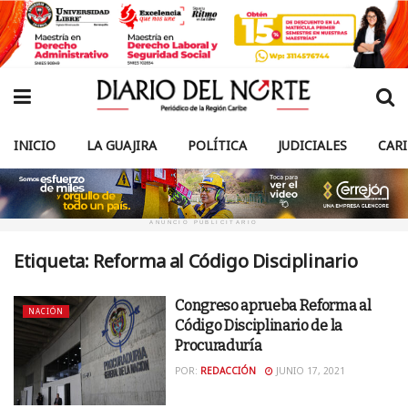
INICIO
LA GUAJIRA
POLÍTICA
JUDICIALES
CAR
ANUNCIO PUBLICITARIO
Etiqueta:
Reforma al Código Disciplinario
Congreso aprueba Reforma al
NACIÓN
Código Disciplinario de la
Procuraduría
POR:
REDACCIÓN
JUNIO 17, 2021