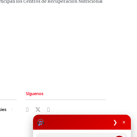
articipan los Centros de Recuperación Nutricional
Síguenos
kies
❯
×