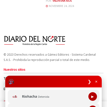
POR:
VALENTINA RÍOS
NOVIEMBRE 24, 2024
© 2023 Derechos reservados a Gámez Editores - Sistema Cardenal
S.A.S. - Prohibida la reproducción parcial o total de este medio.
Nuestros sitios
Términos y Condiciones
Derechos de Autor y Propiedad Intelectual
❯
×
Política de uso de cookies
Política de Tratamiento de Datos
Directrices Editoriales
Riohacha
▶
Detenida
Síguenos
Esta página web usa cookie para mejorar tu experiencia de