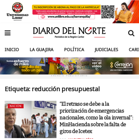
INICIO
LA GUAJIRA
POLÍTICA
JUDICIALES
CAR
ANUNCIO PUBLICITARIO
Etiqueta:
reducción presupuestal
“El retraso se debe a la
NACIÓN
priorización de emergencias
nacionales, como la ola invernal”:
MinHacienda sobre la falta de
giros de Icetex