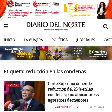
INICIO
LA GUAJIRA
POLÍTICA
JUDICIALES
CAR
ANUNCIO PUBLICITARIO
Etiqueta:
reducción en las condenas
Corte Suprema defiende
NACIÓN
reducción del 25 % en las
condenas para abusadores y
agresores de menores
POR:
VALENTINA RÍOS
OCTUBRE 21, 2024