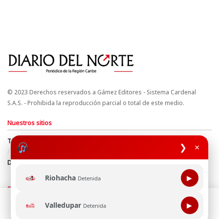
© 2023 Derechos reservados a Gámez Editores - Sistema Cardenal
S.A.S. - Prohibida la reproducción parcial o total de este medio.
Nuestros sitios
Términos y Condiciones
Derechos de Autor y Propiedad Intelectual
❯
×
Política de uso de cookies
Política de Tratamiento de Datos
Directrices Editoriales
Riohacha
▶
Detenida
Síguenos
Esta página web usa cookie para mejorar tu experiencia de
Valledupar
▶
Detenida
navegación, al continuar aceptas nuestra política de uso de