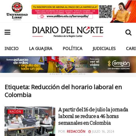
INICIO
LA GUAJIRA
POLÍTICA
JUDICIALES
CAR
ANUNCIO PUBLICITARIO
Etiqueta:
Reducción del horario laboral en
Colombia
A partir del 16 de julio la jornada
NACIÓN
laboral se reduce a 46 horas
semanales en Colombia
POR:
REDACCIÓN
JULIO 16, 2024