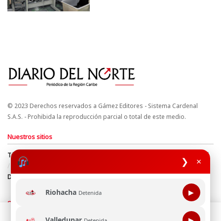
© 2023 Derechos reservados a Gámez Editores - Sistema Cardenal
S.A.S. - Prohibida la reproducción parcial o total de este medio.
Nuestros sitios
Términos y Condiciones
Derechos de Autor y Propiedad Intelectual
❯
×
Política de uso de cookies
Política de Tratamiento de Datos
Directrices Editoriales
Riohacha
▶
Detenida
Síguenos
Esta página web usa cookie para mejorar tu experiencia de
Valledupar
▶
Detenida