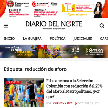
INICIO
LA GUAJIRA
POLÍTICA
JUDICIALES
CAR
ANUNCIO PUBLICITARIO
Etiqueta:
reducción de aforo
Fifa sanciona a la Selección
DEPORTES
Colombia con reducción del 25%
del aforo al Metropolitano, ¿Por
qué?
POR:
VALENTINA RÍOS
OCTUBRE 29, 2024