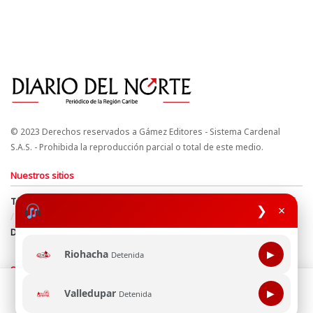
© 2023 Derechos reservados a Gámez Editores - Sistema Cardenal
S.A.S. - Prohibida la reproducción parcial o total de este medio.
Nuestros sitios
Términos y Condiciones
Derechos de Autor y Propiedad Intelectual
❯
×
Política de uso de cookies
Política de Tratamiento de Datos
Directrices Editoriales
Riohacha
▶
Detenida
Síguenos
Esta página web usa cookie para mejorar tu experiencia de
Valledupar
▶
Detenida
navegación, al continuar aceptas nuestra política de uso de