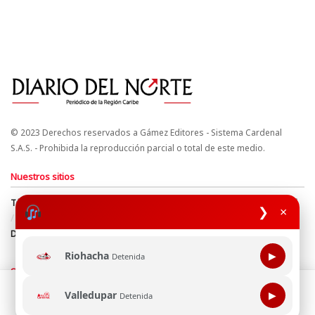
© 2023 Derechos reservados a Gámez Editores - Sistema Cardenal
S.A.S. - Prohibida la reproducción parcial o total de este medio.
Nuestros sitios
Términos y Condiciones
Derechos de Autor y Propiedad Intelectual
❯
×
Política de uso de cookies
Política de Tratamiento de Datos
Directrices Editoriales
Riohacha
▶
Detenida
Síguenos
Esta página web usa cookie para mejorar tu experiencia de
Valledupar
▶
Detenida
navegación, al continuar aceptas nuestra política de uso de