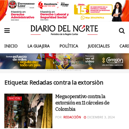
INICIO
LA GUAJIRA
POLÍTICA
JUDICIALES
CAR
ANUNCIO PUBLICITARIO
Etiqueta:
Redadas contra la extorsiòn
Megaoperativo contra la
NACIÓN
extorsión en 11 cárceles de
Colombia
POR:
REDACCIÓN
DICIEMBRE 3, 2024